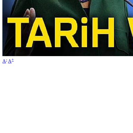
-
+
A
A