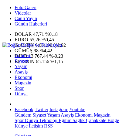
Foto Galeri
Videolar
Canlı Yayın
Günün Haberleri
DOLAR
47,71
%0,18
EURO
55,26
%0,45
G.ALTIN
6.681,90
%2,92
GÜMÜŞ
98
%4,42
Gündem
IMKB
13.767,44
%-0,23
Siyaset
BITCOIN
65.156
%1,15
Yaşam
Asayiş
Ekonomi
Magazin
Spor
Dünya
Facebook
Twitter
Instagram
Youtube
Gündem
Siyaset
Yaşam
Asayiş
Ekonomi
Magazin
Spor
Dünya
Teknoloji
Eğitim
Sağlık
Çanakkale Bölge
Künye
İletişim
RSS