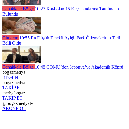
Çanakkale Bölge
10:27
Kaybolan 15 Keçi Jandarma Tarafından
Bulundu
Gündem
10:55
En Düşük Emekli Aylığı Fark Ödemelerinin Tarihi
Belli Oldu
Çanakkale Bölge
10:48
ÇOMÜ’den Japonya’ya Akademik Köprü
bogazmedya
BEĞEN
bogazmedya
TAKİP ET
medyabogaz
TAKİP ET
@bogazmedyatv
ABONE OL