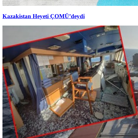
Kazakistan Heyeti ÇOMÜ’deydi