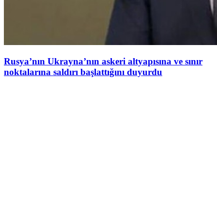
Rusya’nın Ukrayna’nın askeri altyapısına ve sınır
noktalarına saldırı başlattığını duyurdu