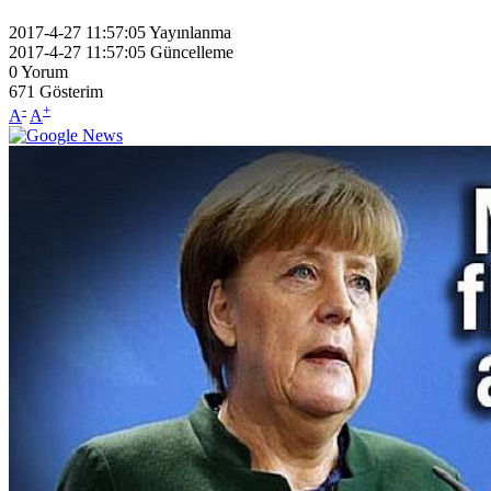
2017-4-27 11:57:05
Yayınlanma
2017-4-27 11:57:05
Güncelleme
0
Yorum
671
Gösterim
-
+
A
A