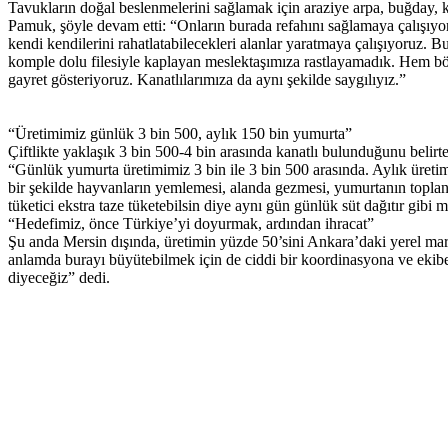
Tavukların doğal beslenmelerini sağlamak için araziye arpa, buğday, ko
Pamuk, şöyle devam etti: “Onların burada refahını sağlamaya çalışıyor
kendi kendilerini rahatlatabilecekleri alanlar yaratmaya çalışıyoruz. 
komple dolu filesiyle kaplayan meslektaşımıza rastlayamadık. Hem böy
gayret gösteriyoruz. Kanatlılarımıza da aynı şekilde saygılıyız.”
“Üretimimiz günlük 3 bin 500, aylık 150 bin yumurta”
Çiftlikte yaklaşık 3 bin 500-4 bin arasında kanatlı bulunduğunu belirte
“Günlük yumurta üretimimiz 3 bin ile 3 bin 500 arasında. Aylık üretim
bir şekilde hayvanların yemlemesi, alanda gezmesi, yumurtanın toplanma
tüketici ekstra taze tüketebilsin diye aynı gün günlük süt dağıtır gib
“Hedefimiz, önce Türkiye’yi doyurmak, ardından ihracat”
Şu anda Mersin dışında, üretimin yüzde 50’sini Ankara’daki yerel ma
anlamda burayı büyütebilmek için de ciddi bir koordinasyona ve ekibe i
diyeceğiz” dedi.