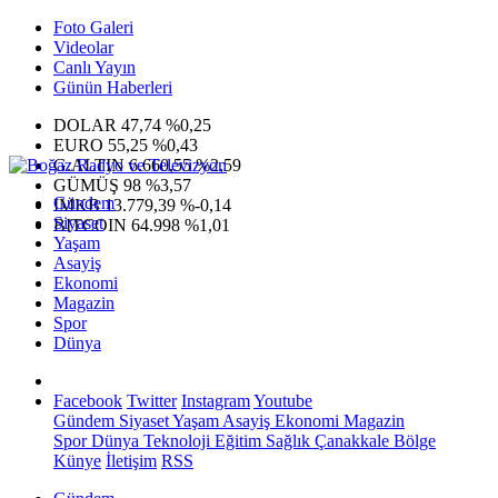
Foto Galeri
Videolar
Canlı Yayın
Günün Haberleri
DOLAR
47,74
%0,25
EURO
55,25
%0,43
G.ALTIN
6.660,55
%2,59
GÜMÜŞ
98
%3,57
Gündem
IMKB
13.779,39
%-0,14
Siyaset
BITCOIN
64.998
%1,01
Yaşam
Asayiş
Ekonomi
Magazin
Spor
Dünya
Facebook
Twitter
Instagram
Youtube
Gündem
Siyaset
Yaşam
Asayiş
Ekonomi
Magazin
Spor
Dünya
Teknoloji
Eğitim
Sağlık
Çanakkale Bölge
Künye
İletişim
RSS