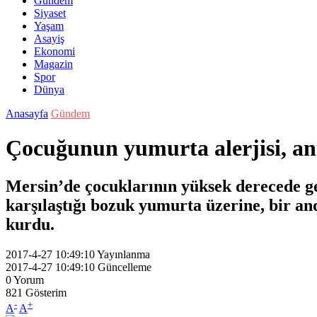
Gündem
Siyaset
Yaşam
Asayiş
Ekonomi
Magazin
Spor
Dünya
Anasayfa
Gündem
Çocuğunun yumurta alerjisi, an
Mersin’de çocuklarının yüksek derecede ge
karşılaştığı bozuk yumurta üzerine, bir and
kurdu.
2017-4-27 10:49:10
Yayınlanma
2017-4-27 10:49:10
Güncelleme
0
Yorum
821
Gösterim
-
+
A
A