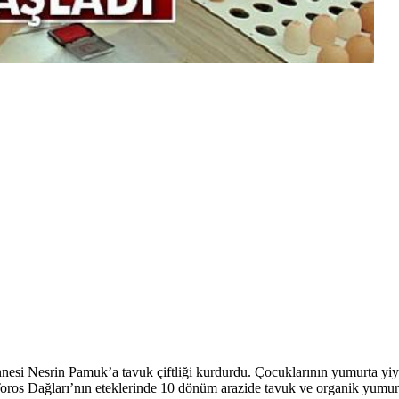
k annesi Nesrin Pamuk’a tavuk çiftliği kurdurdu. Çocuklarının yumurta y
 Toros Dağları’nın eteklerinde 10 dönüm arazide tavuk ve organik yumurt