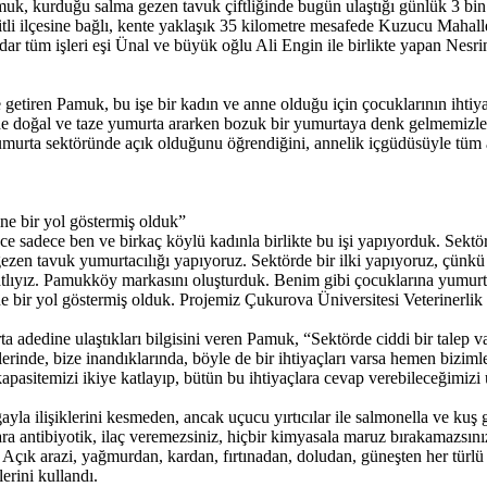
uk, kurduğu salma gezen tavuk çiftliğinde bugün ulaştığı günlük 3 bin
tli ilçesine bağlı, kente yaklaşık 35 kilometre mesafede Kuzucu Mahal
r tüm işleri eşi Ünal ve büyük oğlu Ali Engin ile birlikte yapan Nesr
getiren Pamuk, bu işe bir kadın ve anne olduğu için çocuklarının ihtiya
rde doğal ve taze yumurta ararken bozuk bir yumurtaya denk gelmemizl
rta sektöründe açık olduğunu öğrendiğini, annelik içgüdüsüyle tüm an
e bir yol göstermiş olduk”
nce sadece ben ve birkaç köylü kadınla birlikte bu işi yapıyorduk. Sektö
zen tavuk yumurtacılığı yapıyoruz. Sektörde bir ilki yapıyoruz, çünkü 
ruhsatlıyız. Pamukköy markasını oluşturduk. Benim gibi çocuklarına yum
ir yol göstermiş olduk. Projemiz Çukurova Üniversitesi Veterinerlik 
a adedine ulaştıkları bilgisini veren Pamuk, “Sektörde ciddi bir talep va
rinde, bize inandıklarında, böyle de bir ihtiyaçları varsa hemen bizimle
pasitemizi ikiye katlayıp, bütün bu ihtiyaçlara cevap verebileceğimizi
la ilişiklerini kesmeden, ancak uçucu yırtıcılar ile salmonella ve kuş g
a antibiyotik, ilaç veremezsiniz, hiçbir kimyasala maruz bırakamazsını
 Açık arazi, yağmurdan, kardan, fırtınadan, doludan, güneşten her türlü 
erini kullandı.