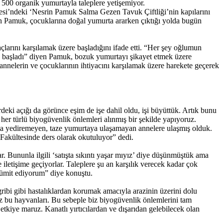
 500 organik yumurtayla taleplere yetişemiyor.
lesi’ndeki ‘Nesrin Pamuk Salma Gezen Tavuk Çiftliği’nin kapılarını
in Pamuk, çocuklarına doğal yumurta ararken çıktığı yolda bugün
çlarını karşılamak üzere başladığını ifade etti. “Her şey oğlumun
e başladı” diyen Pamuk, bozuk yumurtayı şikayet etmek üzere
nelerin ve çocuklarının ihtiyacını karşılamak üzere harekete geçerek
rdeki açığı da görünce eşim de işe dahil oldu, işi büyüttük. Artık bunu
her türlü biyogüvenlik önlemleri alınmış bir şekilde yapıyoruz.
urta yediremeyen, taze yumurtaya ulaşamayan annelere ulaşmış olduk.
Fakültesinde ders olarak okutuluyor” dedi.
r. Bununla ilgili ‘satışta sıkıntı yaşar mıyız’ diye düşünmüştük ama
 iletişime geçiyorlar. Taleplere şu an karşılık verecek kadar çok
 ümit ediyorum” diye konuştu.
ribi gibi hastalıklardan korumak amacıyla arazinin üzerini dolu
z bu hayvanları. Bu sebeple biz biyogüvenlik önlemlerini tam
etkiye maruz. Kanatlı yırtıcılardan ve dışarıdan gelebilecek olan