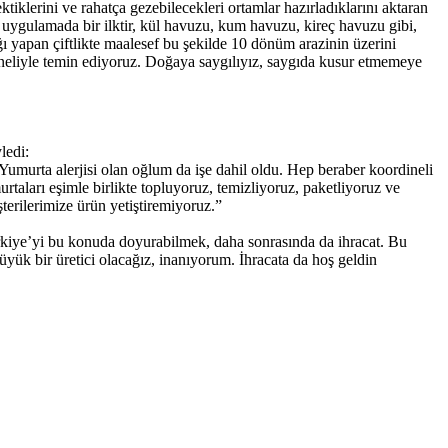
iklerini ve rahatça gezebilecekleri ortamlar hazırladıklarını aktaran
 uygulamada bir ilktir, kül havuzu, kum havuzu, kireç havuzu gibi,
ğı yapan çiftlikte maalesef bu şekilde 10 dönüm arazinin üzerini
paneliyle temin ediyoruz. Doğaya saygılıyız, saygıda kusur etmemeye
ledi:
Yumurta alerjisi olan oğlum da işe dahil oldu. Hep beraber koordineli
taları eşimle birlikte topluyoruz, temizliyoruz, paketliyoruz ve
terilerimize ürün yetiştiremiyoruz.”
rkiye’yi bu konuda doyurabilmek, daha sonrasında da ihracat. Bu
üyük bir üretici olacağız, inanıyorum. İhracata da hoş geldin