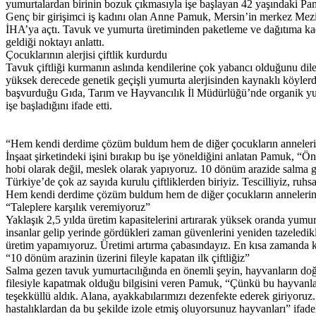
yumurtalardan birinin bozuk çıkmasıyla işe başlayan 42 yaşındaki Pam
Genç bir girişimci iş kadını olan Anne Pamuk, Mersin’in merkez Mezi
İHA’ya açtı. Tavuk ve yumurta üretiminden paketleme ve dağıtıma kada
geldiği noktayı anlattı.
Çocuklarının alerjisi çiftlik kurdurdu
Tavuk çiftliği kurmanın aslında kendilerine çok yabancı olduğunu dile 
yüksek derecede genetik geçişli yumurta alerjisinden kaynaklı köyle
başvurduğu Gıda, Tarım ve Hayvancılık İl Müdürlüğü’nde organik yumu
işe başladığını ifade etti.
“Hem kendi derdime çözüm buldum hem de diğer çocukların annelerin
İnşaat şirketindeki işini bırakıp bu işe yöneldiğini anlatan Pamuk, “Ö
hobi olarak değil, meslek olarak yapıyoruz. 10 dönüm arazide salma ge
Türkiye’de çok az sayıda kurulu çiftliklerden biriyiz. Tescilliyiz, 
Hem kendi derdime çözüm buldum hem de diğer çocukların annelerine b
“Taleplere karşılık veremiyoruz”
Yaklaşık 2,5 yılda üretim kapasitelerini artırarak yüksek oranda yumurt
insanlar gelip yerinde gördükleri zaman güvenlerini yeniden tazeledikle
üretim yapamıyoruz. Üretimi artırma çabasındayız. En kısa zamanda ka
“10 dönüm arazinin üzerini fileyle kapatan ilk çiftliğiz”
Salma gezen tavuk yumurtacılığında en önemli şeyin, hayvanların doğay
filesiyle kapatmak olduğu bilgisini veren Pamuk, “Çünkü bu hayvanlar
teşekküllü aldık. Alana, ayakkabılarımızı dezenfekte ederek giriyoruz.
hastalıklardan da bu şekilde izole etmiş oluyorsunuz hayvanları” ifadel