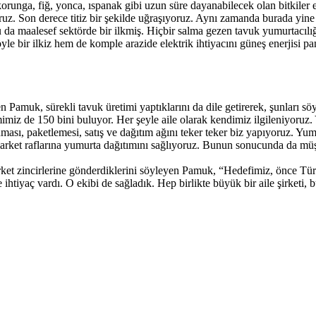
runga, fiğ, yonca, ıspanak gibi uzun süre dayanabilecek olan bitkiler ekt
uz. Son derece titiz bir şekilde uğraşıyoruz. Aynı zamanda burada yine
Bu da maalesef sektörde bir ilkmiş. Hiçbir salma gezen tavuk yumurtacılı
le bir ilkiz hem de komple arazide elektrik ihtiyacını güneş enerjisi 
n Pamuk, sürekli tavuk üretimi yaptıklarını da dile getirerek, şunları söy
imiz de 150 bini buluyor. Her şeyle aile olarak kendimiz ilgileniyoruz. 
sı, paketlemesi, satış ve dağıtım ağını teker teker biz yapıyoruz. Yumur
i market raflarına yumurta dağıtımını sağlıyoruz. Bunun sonucunda da müş
rket zincirlerine gönderdiklerini söyleyen Pamuk, “Hedefimiz, önce Tü
htiyaç vardı. O ekibi de sağladık. Hep birlikte büyük bir aile şirketi, b