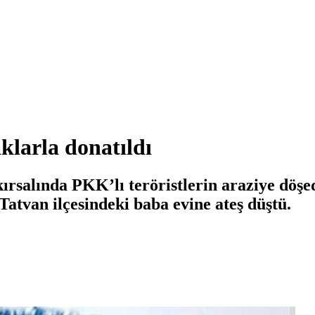
klarla donatıldı
rsalında PKK’lı teröristlerin araziye döş
Tatvan ilçesindeki baba evine ateş düştü.