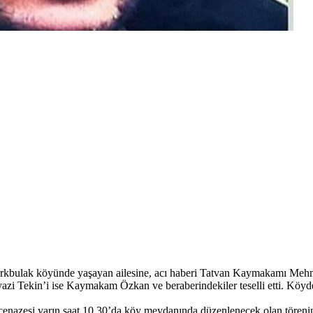
kbulak köyünde yaşayan ailesine, acı haberi Tatvan Kaymakamı Mehmet 
yazi Tekin’i ise Kaymakam Özkan ve beraberindekiler teselli etti. Köyde 
n cenazesi yarın saat 10.30’da köy meydanında düzenlenecek olan töreni