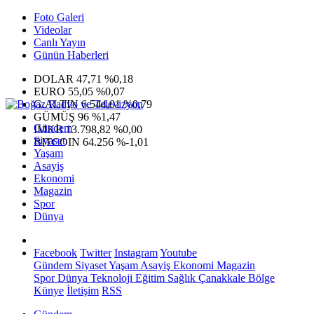
Foto Galeri
Videolar
Canlı Yayın
Günün Haberleri
DOLAR
47,71
%0,18
EURO
55,05
%0,07
G.ALTIN
6.544,01
%0,79
GÜMÜŞ
96
%1,47
Gündem
IMKB
13.798,82
%0,00
Siyaset
BITCOIN
64.256
%-1,01
Yaşam
Asayiş
Ekonomi
Magazin
Spor
Dünya
Facebook
Twitter
Instagram
Youtube
Gündem
Siyaset
Yaşam
Asayiş
Ekonomi
Magazin
Spor
Dünya
Teknoloji
Eğitim
Sağlık
Çanakkale Bölge
Künye
İletişim
RSS