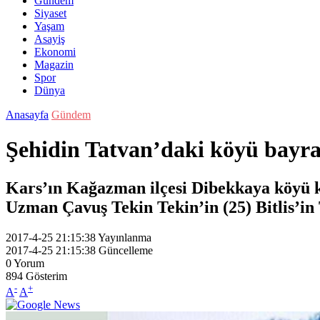
Gündem
Siyaset
Yaşam
Asayiş
Ekonomi
Magazin
Spor
Dünya
Anasayfa
Gündem
Şehidin Tatvan’daki köyü bayra
Kars’ın Kağazman ilçesi Dibekkaya köyü kı
Uzman Çavuş Tekin Tekin’in (25) Bitlis’in 
2017-4-25 21:15:38
Yayınlanma
2017-4-25 21:15:38
Güncelleme
0
Yorum
894
Gösterim
-
+
A
A