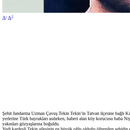
-
+
A
A
Şehit Jandarma Uzman Çavuş Tekin Tekin’in Tatvan ilçesine bağlı Kır
yerlerine Türk bayrakları asılırken, haberi alan köy korucusu baba Ni
yakınları gözyaşlarına boğuldu.
Yedi kardeşli Tekin ailesinin en büyük oğlu olduğu öğrenilen şehidi