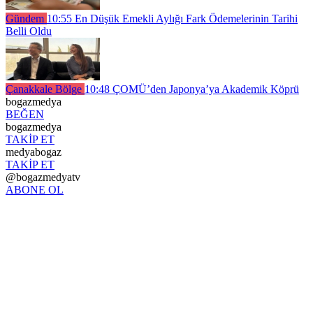
Gündem
10:55
En Düşük Emekli Aylığı Fark Ödemelerinin Tarihi
Belli Oldu
Çanakkale Bölge
10:48
ÇOMÜ’den Japonya’ya Akademik Köprü
bogazmedya
BEĞEN
bogazmedya
TAKİP ET
medyabogaz
TAKİP ET
@bogazmedyatv
ABONE OL