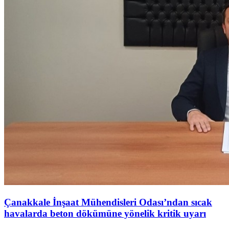
Çanakkale İnşaat Mühendisleri Odası’ndan sıcak
havalarda beton dökümüne yönelik kritik uyarı