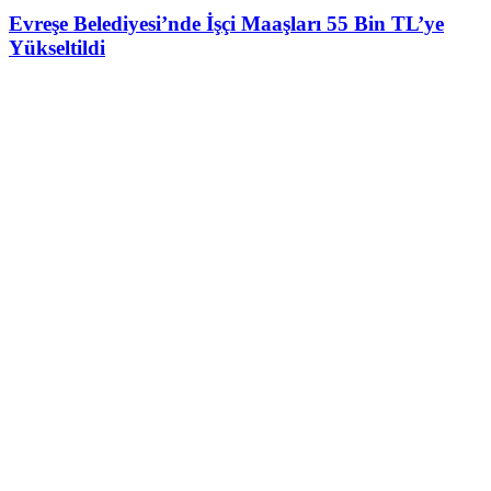
Evreşe Belediyesi’nde İşçi Maaşları 55 Bin TL’ye
Yükseltildi