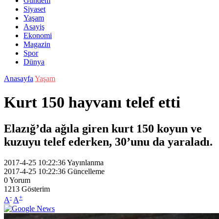
Gündem
Siyaset
Yaşam
Asayiş
Ekonomi
Magazin
Spor
Dünya
Anasayfa
Yaşam
Kurt 150 hayvanı telef etti
Elazığ’da ağıla giren kurt 150 koyun ve
kuzuyu telef ederken, 30’unu da yaraladı.
2017-4-25 10:22:36
Yayınlanma
2017-4-25 10:22:36
Güncelleme
0
Yorum
1213
Gösterim
-
+
A
A