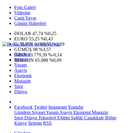
Foto Galeri
Videolar
Canlı Yayın
Günün Haberleri
DOLAR
47,74
%0,25
EURO
55,25
%0,43
G.ALTIN
6.660,55
%2,59
GÜMÜŞ
98
%3,57
Gündem
IMKB
13.779,39
%-0,14
Siyaset
BITCOIN
65.088
%0,09
Yaşam
Asayiş
Ekonomi
Magazin
Spor
Dünya
Facebook
Twitter
Instagram
Youtube
Gündem
Siyaset
Yaşam
Asayiş
Ekonomi
Magazin
Spor
Dünya
Teknoloji
Eğitim
Sağlık
Çanakkale Bölge
Künye
İletişim
RSS