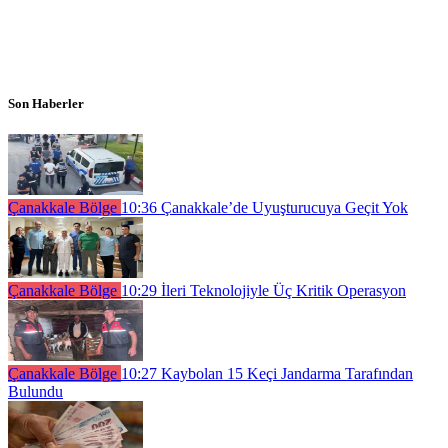
Son Haberler
Çanakkale Bölge
10:36
Çanakkale’de Uyuşturucuya Geçit Yok
Çanakkale Bölge
10:29
İleri Teknolojiyle Üç Kritik Operasyon
Çanakkale Bölge
10:27
Kaybolan 15 Keçi Jandarma Tarafından
Bulundu