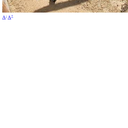
-
+
A
A