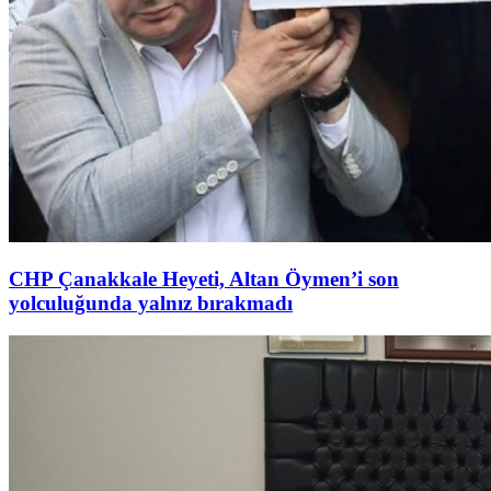
CHP Çanakkale Heyeti, Altan Öymen’i son
yolculuğunda yalnız bırakmadı