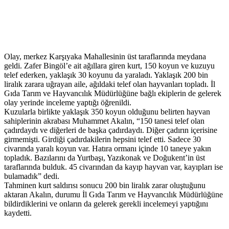
Olay, merkez Karşıyaka Mahallesinin üst taraflarında meydana
geldi. Zafer Bingöl’e ait ağıllara giren kurt, 150 koyun ve kuzuyu
telef ederken, yaklaşık 30 koyunu da yaraladı. Yaklaşık 200 bin
liralık zarara uğrayan aile, ağıldaki telef olan hayvanları topladı. İl
Gıda Tarım ve Hayvancılık Müdürlüğüne bağlı ekiplerin de gelerek
olay yerinde inceleme yaptığı öğrenildi.
Kuzularla birlikte yaklaşık 350 koyun olduğunu belirten hayvan
sahiplerinin akrabası Muhammet Akalın, “150 tanesi telef olan
çadırdaydı ve diğerleri de başka çadırdaydı. Diğer çadırın içerisine
girmemişti. Girdiği çadırdakilerin hepsini telef etti. Sadece 30
civarında yaralı koyun var. Hatıra ormanı içinde 10 taneye yakın
topladık. Bazılarını da Yurtbaşı, Yazıkonak ve Doğukent’in üst
taraflarında bulduk. 45 civarından da kayıp hayvan var, kayıpları ise
bulamadık” dedi.
Tahminen kurt saldırısı sonucu 200 bin liralık zarar oluştuğunu
aktaran Akalın, durumu İl Gıda Tarım ve Hayvancılık Müdürlüğüne
bildirdiklerini ve onların da gelerek gerekli incelemeyi yaptığını
kaydetti.