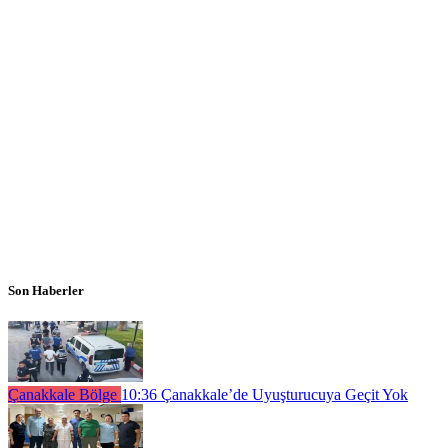
Son Haberler
Çanakkale Bölge
10:36
Çanakkale’de Uyuşturucuya Geçit Yok