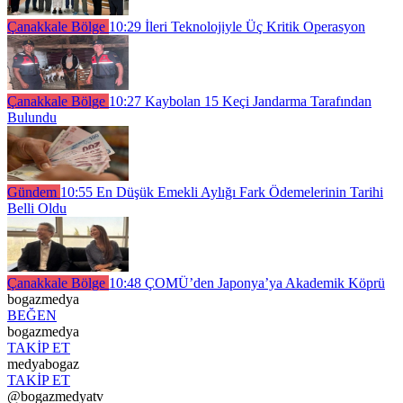
Çanakkale Bölge
10:29
İleri Teknolojiyle Üç Kritik Operasyon
Çanakkale Bölge
10:27
Kaybolan 15 Keçi Jandarma Tarafından
Bulundu
Gündem
10:55
En Düşük Emekli Aylığı Fark Ödemelerinin Tarihi
Belli Oldu
Çanakkale Bölge
10:48
ÇOMÜ’den Japonya’ya Akademik Köprü
bogazmedya
BEĞEN
bogazmedya
TAKİP ET
medyabogaz
TAKİP ET
@bogazmedyatv