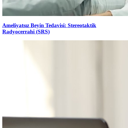
Ameliyatsız Beyin Tedavisi: Stereotaktik
Radyocerrahi (SRS)