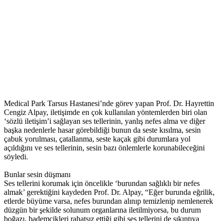
Medical Park Tarsus Hastanesi’nde görev yapan Prof. Dr. Hayrettin
Cengiz Alpay, iletişimde en çok kullanılan yöntemlerden biri olan
‘sözlü iletişim’i sağlayan ses tellerinin, yanlış nefes alma ve diğer
başka nedenlerle hasar görebildiği bunun da seste kısılma, sesin
çabuk yorulması, çatallanma, seste kaçak gibi durumlara yol
açıldığını ve ses tellerinin, sesin bazı önlemlerle korunabileceğini
söyledi.
Bunlar sesin düşmanı
Ses tellerini korumak için öncelikle ‘burundan sağlıklı bir nefes
almak’ gerektiğini kaydeden Prof. Dr. Alpay, “Eğer burunda eğrilik,
etlerde büyüme varsa, nefes burundan alınıp temizlenip nemlenerek
düzgün bir şekilde solunum organlarına iletilmiyorsa, bu durum
boğazı, bademcikleri rahatsız ettiği gibi ses tellerini de sıkıntıya