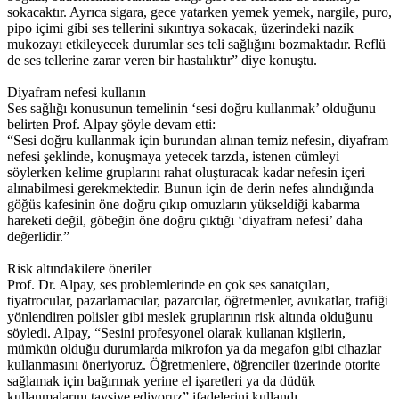
sokacaktır. Ayrıca sigara, gece yatarken yemek yemek, nargile, puro,
pipo içimi gibi ses tellerini sıkıntıya sokacak, üzerindeki nazik
mukozayı etkileyecek durumlar ses teli sağlığını bozmaktadır. Reflü
de ses tellerine zarar veren bir hastalıktır” diye konuştu.
Diyafram nefesi kullanın
Ses sağlığı konusunun temelinin ‘sesi doğru kullanmak’ olduğunu
belirten Prof. Alpay şöyle devam etti:
“Sesi doğru kullanmak için burundan alınan temiz nefesin, diyafram
nefesi şeklinde, konuşmaya yetecek tarzda, istenen cümleyi
söylerken kelime gruplarını rahat oluşturacak kadar nefesin içeri
alınabilmesi gerekmektedir. Bunun için de derin nefes alındığında
göğüs kafesinin öne doğru çıkıp omuzların yükseldiği kabarma
hareketi değil, göbeğin öne doğru çıktığı ‘diyafram nefesi’ daha
değerlidir.”
Risk altındakilere öneriler
Prof. Dr. Alpay, ses problemlerinde en çok ses sanatçıları,
tiyatrocular, pazarlamacılar, pazarcılar, öğretmenler, avukatlar, trafiği
yönlendiren polisler gibi meslek gruplarının risk altında olduğunu
söyledi. Alpay, “Sesini profesyonel olarak kullanan kişilerin,
mümkün olduğu durumlarda mikrofon ya da megafon gibi cihazlar
kullanmasını öneriyoruz. Öğretmenlere, öğrenciler üzerinde otorite
sağlamak için bağırmak yerine el işaretleri ya da düdük
kullanmalarını tavsiye ediyoruz” ifadelerini kullandı.