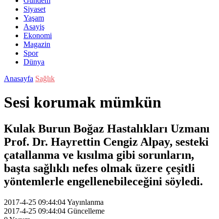
Gündem
Siyaset
Yaşam
Asayiş
Ekonomi
Magazin
Spor
Dünya
Anasayfa
Sağlık
Sesi korumak mümkün
Kulak Burun Boğaz Hastalıkları Uzmanı
Prof. Dr. Hayrettin Cengiz Alpay, sesteki
çatallanma ve kısılma gibi sorunların,
başta sağlıklı nefes olmak üzere çeşitli
yöntemlerle engellenebileceğini söyledi.
2017-4-25 09:44:04
Yayınlanma
2017-4-25 09:44:04
Güncelleme