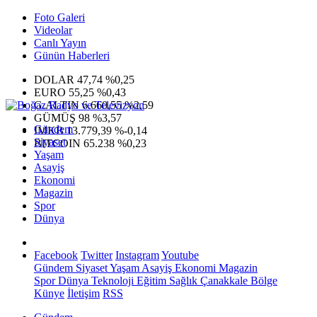
Foto Galeri
Videolar
Canlı Yayın
Günün Haberleri
DOLAR
47,74
%0,25
EURO
55,25
%0,43
G.ALTIN
6.660,55
%2,59
GÜMÜŞ
98
%3,57
Gündem
IMKB
13.779,39
%-0,14
Siyaset
BITCOIN
65.238
%0,23
Yaşam
Asayiş
Ekonomi
Magazin
Spor
Dünya
Facebook
Twitter
Instagram
Youtube
Gündem
Siyaset
Yaşam
Asayiş
Ekonomi
Magazin
Spor
Dünya
Teknoloji
Eğitim
Sağlık
Çanakkale Bölge
Künye
İletişim
RSS