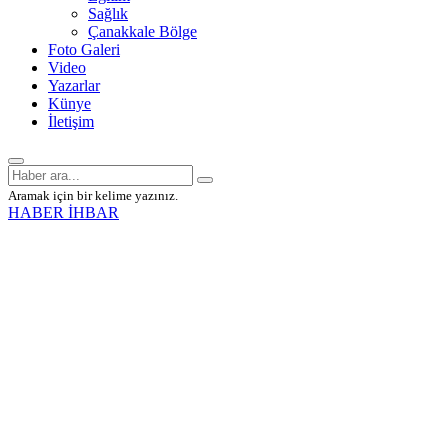
Sağlık
Çanakkale Bölge
Foto Galeri
Video
Yazarlar
Künye
İletişim
Aramak için bir kelime yazınız.
HABER İHBAR