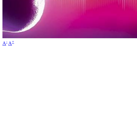
-
+
A
A