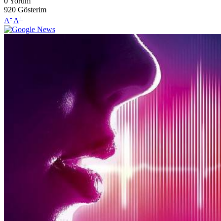
0
Yorum
920
Gösterim
-
+
A
A