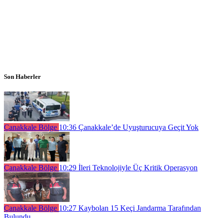
Son Haberler
Çanakkale Bölge
10:36
Çanakkale’de Uyuşturucuya Geçit Yok
Çanakkale Bölge
10:29
İleri Teknolojiyle Üç Kritik Operasyon
Çanakkale Bölge
10:27
Kaybolan 15 Keçi Jandarma Tarafından
Bulundu