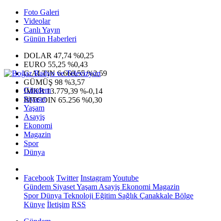
Foto Galeri
Videolar
Canlı Yayın
Günün Haberleri
DOLAR
47,74
%0,25
EURO
55,25
%0,43
G.ALTIN
6.660,55
%2,59
GÜMÜŞ
98
%3,57
Gündem
IMKB
13.779,39
%-0,14
Siyaset
BITCOIN
65.256
%0,30
Yaşam
Asayiş
Ekonomi
Magazin
Spor
Dünya
Facebook
Twitter
Instagram
Youtube
Gündem
Siyaset
Yaşam
Asayiş
Ekonomi
Magazin
Spor
Dünya
Teknoloji
Eğitim
Sağlık
Çanakkale Bölge
Künye
İletişim
RSS