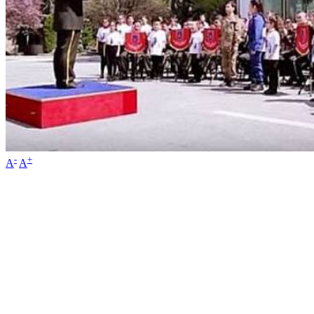
-
+
A
A