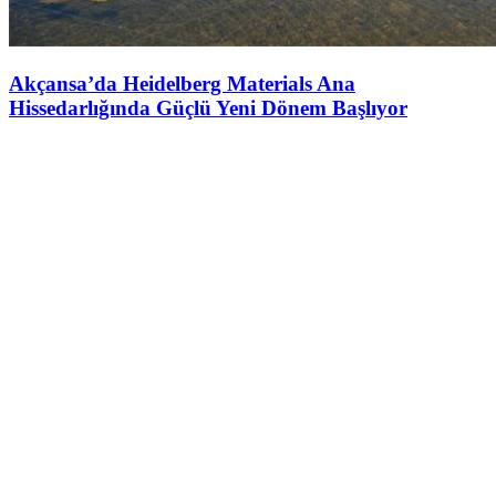
Akçansa’da Heidelberg Materials Ana
Hissedarlığında Güçlü Yeni Dönem Başlıyor