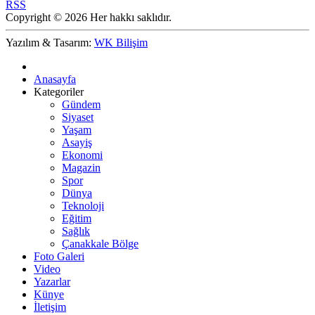
RSS
Copyright © 2026 Her hakkı saklıdır.
Yazılım & Tasarım:
WK Bilişim
Anasayfa
Kategoriler
Gündem
Siyaset
Yaşam
Asayiş
Ekonomi
Magazin
Spor
Dünya
Teknoloji
Eğitim
Sağlık
Çanakkale Bölge
Foto Galeri
Video
Yazarlar
Künye
İletişim