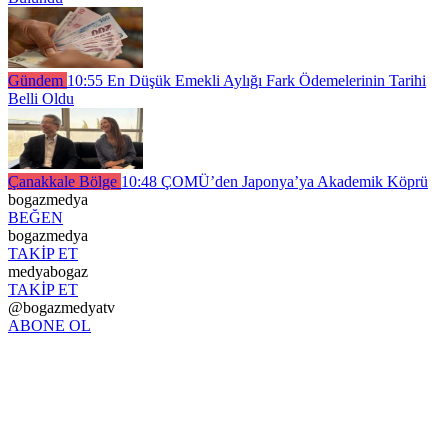
Gündem
10:55
En Düşük Emekli Aylığı Fark Ödemelerinin Tarihi
Belli Oldu
Çanakkale Bölge
10:48
ÇOMÜ’den Japonya’ya Akademik Köprü
bogazmedya
BEĞEN
bogazmedya
TAKİP ET
medyabogaz
TAKİP ET
@bogazmedyatv
ABONE OL