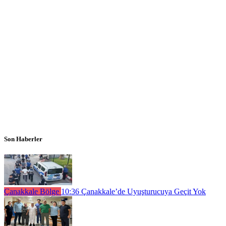
Son Haberler
Çanakkale Bölge
10:36
Çanakkale’de Uyuşturucuya Geçit Yok