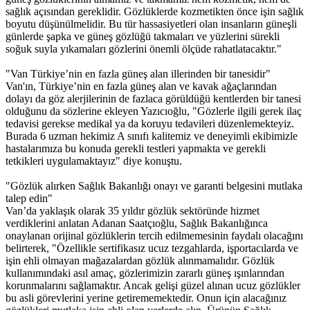
sağlık açısından gereklidir. Gözlüklerde kozmetikten önce işin sağlık
boyutu düşünülmelidir. Bu tür hassasiyetleri olan insanların güneşli
günlerde şapka ve güneş gözlüğü takmaları ve yüzlerini sürekli
soğuk suyla yıkamaları gözlerini önemli ölçüde rahatlatacaktır."
"Van Türkiye’nin en fazla güneş alan illerinden bir tanesidir"
Van'ın, Türkiye’nin en fazla güneş alan ve kavak ağaçlarından
dolayı da göz alerjilerinin de fazlaca görüldüğü kentlerden bir tanesi
olduğunu da sözlerine ekleyen Yazıcıoğlu, "Gözlerle ilgili gerek ilaç
tedavisi gerekse medikal ya da koruyu tedavileri düzenlemekteyiz.
Burada 6 uzman hekimiz A sınıfı kalitemiz ve deneyimli ekibimizle
hastalarımıza bu konuda gerekli testleri yapmakta ve gerekli
tetkikleri uygulamaktayız" diye konuştu.
"Gözlük alırken Sağlık Bakanlığı onayı ve garanti belgesini mutlaka
talep edin"
Van’da yaklaşık olarak 35 yıldır gözlük sektöründe hizmet
verdiklerini anlatan Adanan Saatçıoğlu, Sağlık Bakanlığınca
onaylanan orijinal gözlüklerin tercih edilmemesinin faydalı olacağını
belirterek, "Özellikle sertifikasız ucuz tezgahlarda, işportacılarda ve
işin ehli olmayan mağazalardan gözlük alınmamalıdır. Gözlük
kullanımındaki asıl amaç, gözlerimizin zararlı güneş ışınlarından
korunmalarını sağlamaktır. Ancak gelişi güzel alınan ucuz gözlükler
bu asli görevlerini yerine getirememektedir. Onun için alacağınız