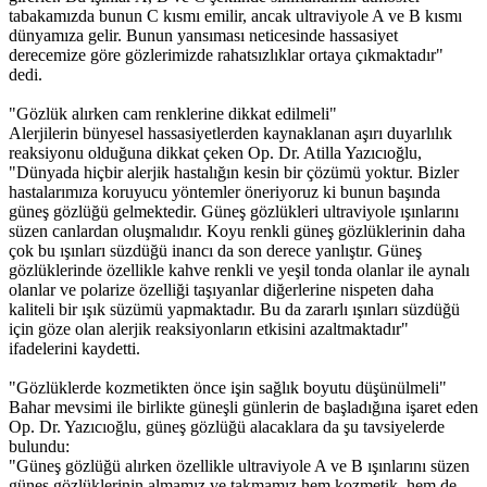
tabakamızda bunun C kısmı emilir, ancak ultraviyole A ve B kısmı
dünyamıza gelir. Bunun yansıması neticesinde hassasiyet
derecemize göre gözlerimizde rahatsızlıklar ortaya çıkmaktadır"
dedi.
"Gözlük alırken cam renklerine dikkat edilmeli"
Alerjilerin bünyesel hassasiyetlerden kaynaklanan aşırı duyarlılık
reaksiyonu olduğuna dikkat çeken Op. Dr. Atilla Yazıcıoğlu,
"Dünyada hiçbir alerjik hastalığın kesin bir çözümü yoktur. Bizler
hastalarımıza koruyucu yöntemler öneriyoruz ki bunun başında
güneş gözlüğü gelmektedir. Güneş gözlükleri ultraviyole ışınlarını
süzen canlardan oluşmalıdır. Koyu renkli güneş gözlüklerinin daha
çok bu ışınları süzdüğü inancı da son derece yanlıştır. Güneş
gözlüklerinde özellikle kahve renkli ve yeşil tonda olanlar ile aynalı
olanlar ve polarize özelliği taşıyanlar diğerlerine nispeten daha
kaliteli bir ışık süzümü yapmaktadır. Bu da zararlı ışınları süzdüğü
için göze olan alerjik reaksiyonların etkisini azaltmaktadır"
ifadelerini kaydetti.
"Gözlüklerde kozmetikten önce işin sağlık boyutu düşünülmeli"
Bahar mevsimi ile birlikte güneşli günlerin de başladığına işaret eden
Op. Dr. Yazıcıoğlu, güneş gözlüğü alacaklara da şu tavsiyelerde
bulundu:
"Güneş gözlüğü alırken özellikle ultraviyole A ve B ışınlarını süzen
güneş gözlüklerinin almamız ve takmamız hem kozmetik, hem de