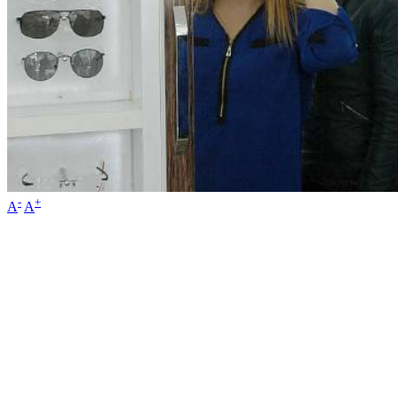
-
+
A
A