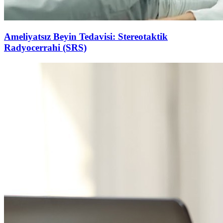
Ameliyatsız Beyin Tedavisi: Stereotaktik
Radyocerrahi (SRS)