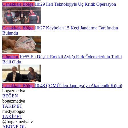
Çanakkale Bölge
10:29
İleri Teknolojiyle Üç Kritik Operasyon
Çanakkale Bölge
10:27
Kaybolan 15 Keçi Jandarma Tarafından
Bulundu
Gündem
10:55
En Düşük Emekli Aylığı Fark Ödemelerinin Tarihi
Belli Oldu
Çanakkale Bölge
10:48
ÇOMÜ’den Japonya’ya Akademik Köprü
bogazmedya
BEĞEN
bogazmedya
TAKİP ET
medyabogaz
TAKİP ET
@bogazmedyatv
ABONE OL