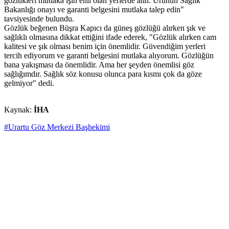
gözlükleri mutlaka işin ehli olan yerlerde alın. Ürünün Sağlık
Bakanlığı onayı ve garanti belgesini mutlaka talep edin"
tavsiyesinde bulundu.
Gözlük beğenen Büşra Kapıcı da güneş gözlüğü alırken şık ve
sağlıklı olmasına dikkat ettiğini ifade ederek, "Gözlük alırken cam
kalitesi ve şık olması benim için önemlidir. Güvendiğim yerleri
tercih ediyorum ve garanti belgesini mutlaka alıyorum. Gözlüğün
bana yakışması da önemlidir. Ama her şeyden önemlisi göz
sağlığımdır. Sağlık söz konusu olunca para kısmı çok da göze
gelmiyor" dedi.
Kaynak:
İHA
#Urartu Göz Merkezi Başhekimi