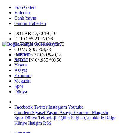
Foto Galeri
Videolar
Canlı Yayın
Günün Haberleri
DOLAR
47,70
%0,16
EURO
55,21
%0,36
G.ALTIN
6.669,93
%2,73
GÜMÜŞ
97
%3,33
Gündem
IMKB
13.779,39
%-0,14
Siyaset
BITCOIN
64.955
%0,50
Yaşam
Asayiş
Ekonomi
Magazin
Spor
Dünya
Facebook
Twitter
Instagram
Youtube
Gündem
Siyaset
Yaşam
Asayiş
Ekonomi
Magazin
Spor
Dünya
Teknoloji
Eğitim
Sağlık
Çanakkale Bölge
Künye
İletişim
RSS