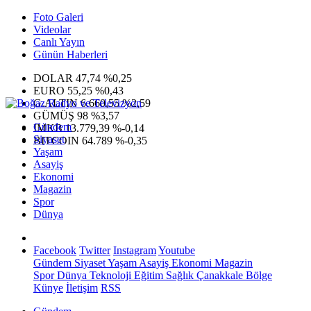
Foto Galeri
Videolar
Canlı Yayın
Günün Haberleri
DOLAR
47,74
%0,25
EURO
55,25
%0,43
G.ALTIN
6.660,55
%2,59
GÜMÜŞ
98
%3,57
Gündem
IMKB
13.779,39
%-0,14
Siyaset
BITCOIN
64.789
%-0,35
Yaşam
Asayiş
Ekonomi
Magazin
Spor
Dünya
Facebook
Twitter
Instagram
Youtube
Gündem
Siyaset
Yaşam
Asayiş
Ekonomi
Magazin
Spor
Dünya
Teknoloji
Eğitim
Sağlık
Çanakkale Bölge
Künye
İletişim
RSS