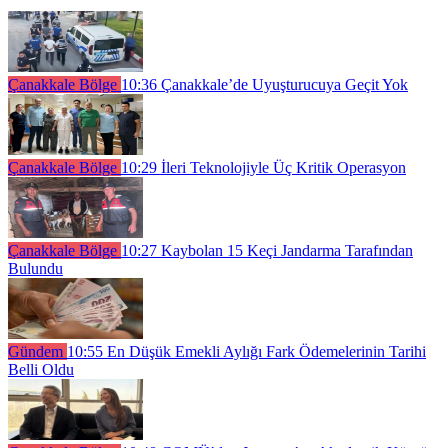
Çanakkale Bölge
10:36
Çanakkale’de Uyuşturucuya Geçit Yok
Çanakkale Bölge
10:29
İleri Teknolojiyle Üç Kritik Operasyon
Çanakkale Bölge
10:27
Kaybolan 15 Keçi Jandarma Tarafından
Bulundu
Gündem
10:55
En Düşük Emekli Aylığı Fark Ödemelerinin Tarihi
Belli Oldu