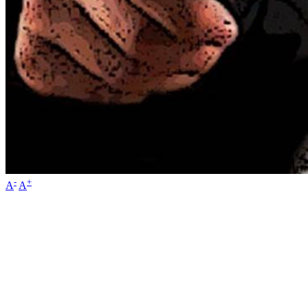
-
+
A
A