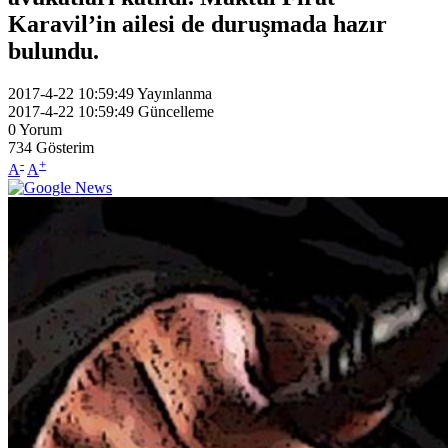
Karavil’in ailesi de duruşmada hazır
bulundu.
2017-4-22 10:59:49
Yayınlanma
2017-4-22 10:59:49
Güncelleme
0
Yorum
734
Gösterim
-
+
A
A