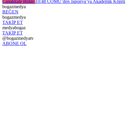
Çanakkale Bölge
10:48
ÇOMÜ’den Japonya’ya Akademik Köprü
bogazmedya
BEĞEN
bogazmedya
TAKİP ET
medyabogaz
TAKİP ET
@bogazmedyatv
ABONE OL