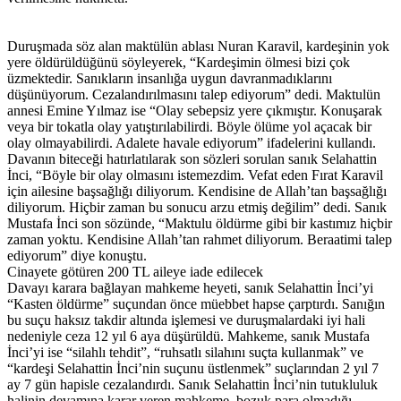
Duruşmada söz alan maktülün ablası Nuran Karavil, kardeşinin yok
yere öldürüldüğünü söyleyerek, “Kardeşimin ölmesi bizi çok
üzmektedir. Sanıkların insanlığa uygun davranmadıklarını
düşünüyorum. Cezalandırılmasını talep ediyorum” dedi. Maktulün
annesi Emine Yılmaz ise “Olay sebepsiz yere çıkmıştır. Konuşarak
veya bir tokatla olay yatıştırılabilirdi. Böyle ölüme yol açacak bir
olay olmayabilirdi. Adalete havale ediyorum” ifadelerini kullandı.
Davanın biteceği hatırlatılarak son sözleri sorulan sanık Selahattin
İnci, “Böyle bir olay olmasını istemezdim. Vefat eden Fırat Karavil
için ailesine başsağlığı diliyorum. Kendisine de Allah’tan başsağlığı
diliyorum. Hiçbir zaman bu sonucu arzu etmiş değilim” dedi. Sanık
Mustafa İnci son sözünde, “Maktulu öldürme gibi bir kastımız hiçbir
zaman yoktu. Kendisine Allah’tan rahmet diliyorum. Beraatimi talep
ediyorum” diye konuştu.
Cinayete götüren 200 TL aileye iade edilecek
Davayı karara bağlayan mahkeme heyeti, sanık Selahattin İnci’yi
“Kasten öldürme” suçundan önce müebbet hapse çarptırdı. Sanığın
bu suçu haksız takdir altında işlemesi ve duruşmalardaki iyi hali
nedeniyle ceza 12 yıl 6 aya düşürüldü. Mahkeme, sanık Mustafa
İnci’yi ise “silahlı tehdit”, “ruhsatlı silahını suçta kullanmak” ve
“kardeşi Selahattin İnci’nin suçunu üstlenmek” suçlarından 2 yıl 7
ay 7 gün hapisle cezalandırdı. Sanık Selahattin İnci’nin tutukluluk
halinin devamına karar veren mahkeme, bozuk para olmadığı