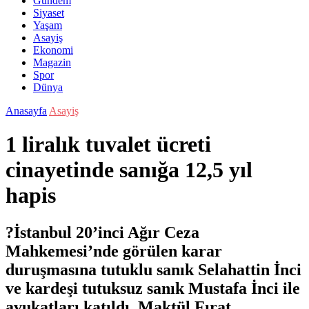
Gündem
Siyaset
Yaşam
Asayiş
Ekonomi
Magazin
Spor
Dünya
Anasayfa
Asayiş
1 liralık tuvalet ücreti
cinayetinde sanığa 12,5 yıl
hapis
?İstanbul 20’inci Ağır Ceza
Mahkemesi’nde görülen karar
duruşmasına tutuklu sanık Selahattin İnci
ve kardeşi tutuksuz sanık Mustafa İnci ile
avukatları katıldı. Maktül Fırat