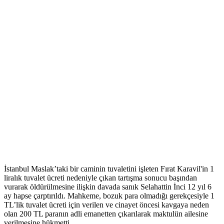
İstanbul Maslak’taki bir caminin tuvaletini işleten Fırat Karavil'in 1
liralık tuvalet ücreti nedeniyle çıkan tartışma sonucu başından
vurarak öldürülmesine ilişkin davada sanık Selahattin İnci 12 yıl 6
ay hapse çarptırıldı. Mahkeme, bozuk para olmadığı gerekçesiyle 1
TL’lik tuvalet ücreti için verilen ve cinayet öncesi kavgaya neden
olan 200 TL paranın adli emanetten çıkarılarak maktulün ailesine
verilmesine hükmetti.