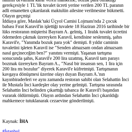
gerekçesiyle 1 TL’lik tuvalet ücreti yerine verilen 200 TL paranın
adli emanetten çıkarılarak maktulün ailesine verilmesine hükmetti.
Olayın geçmişi
İddiaya göre, Maslak’taki Üçyol Camisi Lojmanı'nda 2 çocuk
babası Fırat Karavil'in işlettiği tuvalete 18 Haziran 2016 tarihinde bir
lüks restoranın müşterisi Bayram A. gelmiş, 1 liralık tuvalet ücretini
ödemeden çıkmak üzereyken Karavil, kendisine seslenmiş, şahıs
Karavil'e, "Yanımda bozuk para yok" demişti. 8 yıldır caminin
tuvaletini işleten Karavil ise "Senden almazsam ondan almazsam
nasıl geçineceğim ben?" yanıtını vermişti. Yaşanan tartışma
sonucunda şahıs, Karavil'e 200 lira uzatmış, Karavil tam parayı
bozmak üzereyken Bayram A., "Nasıl bir insansın sen, 1 lira için
200 lira mı bozulur" diyerek Karavil'e küfretmişti. Tartışmanın
kavgaya dönüşmesi üzerine olayı duyan Bayram A.'nın
kayınbiraderleri ve aynı zamanda restoran sahibi olan Selahattin İnci
ile Mustafa İnci kardeşler olay yerine gelmişti. Tartışma sırasında
Selahattin İnci belinden çıkarttığı tabanca ile Karavil'i başından
vurarak öldürmüştü. Olayın ardından Selahattin İnci çıkarıldığı
mahkemece tutuklanarak cezaevine gönderilmişti.
Kaynak:
İHA
#İstanbul