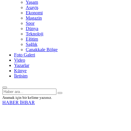
Yaşam
Asayiş
Ekonomi
Magazin
Spor
Dünya
Teknoloji
Eğitim
Sağlık
Çanakkale Bölge
Foto Galeri
Video
Yazarlar
Künye
İletişim
Aramak için bir kelime yazınız.
HABER İHBAR