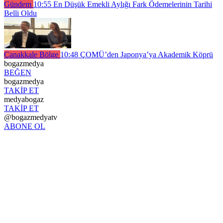
Gündem
10:55
En Düşük Emekli Aylığı Fark Ödemelerinin Tarihi
Belli Oldu
Çanakkale Bölge
10:48
ÇOMÜ’den Japonya’ya Akademik Köprü
bogazmedya
BEĞEN
bogazmedya
TAKİP ET
medyabogaz
TAKİP ET
@bogazmedyatv
ABONE OL