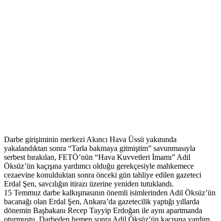
Darbe girişiminin merkezi Akıncı Hava Üssü yakınında
yakalandıktan sonra “Tarla bakmaya gitmiştim” savunmasıyla
serbest bırakılan, FETÖ’nün “Hava Kuvvetleri İmamı” Adil
Öksüz’ün kaçışına yardımcı olduğu gerekçesiyle mahkemece
cezaevine konulduktan sonra önceki gün tahliye edilen gazeteci
Erdal Şen, savcılığın itirazı üzerine yeniden tutuklandı.
15 Temmuz darbe kalkışmasının önemli isimlerinden Adil Öksüz’ün
bacanağı olan Erdal Şen, Ankara’da gazetecilik yaptığı yıllarda
dönemin Başbakanı Recep Tayyip Erdoğan ile aynı apartmanda
oturmuştu. Darbeden hemen sonra Adil Öksüz’ün kaçışına yardım