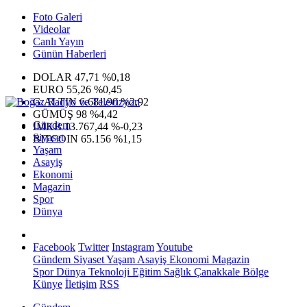
Foto Galeri
Videolar
Canlı Yayın
Günün Haberleri
DOLAR
47,71
%0,18
EURO
55,26
%0,45
G.ALTIN
6.681,90
%2,92
GÜMÜŞ
98
%4,42
Gündem
IMKB
13.767,44
%-0,23
Siyaset
BITCOIN
65.156
%1,15
Yaşam
Asayiş
Ekonomi
Magazin
Spor
Dünya
Facebook
Twitter
Instagram
Youtube
Gündem
Siyaset
Yaşam
Asayiş
Ekonomi
Magazin
Spor
Dünya
Teknoloji
Eğitim
Sağlık
Çanakkale Bölge
Künye
İletişim
RSS