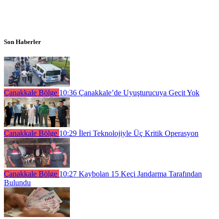
Son Haberler
Çanakkale Bölge
10:36
Çanakkale’de Uyuşturucuya Geçit Yok
Çanakkale Bölge
10:29
İleri Teknolojiyle Üç Kritik Operasyon
Çanakkale Bölge
10:27
Kaybolan 15 Keçi Jandarma Tarafından
Bulundu