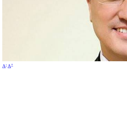
-
+
A
A