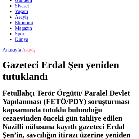
Gündem
Siyaset
Yaşam
Asayiş
Ekonomi
Magazin
Spor
Dünya
Anasayfa
Asayiş
Gazeteci Erdal Şen yeniden
tutuklandı
Fetullahçı Terör Örgütü/ Paralel Devlet
Yapılanması (FETÖ/PDY) soruşturması
kapsamında tutuklu bulunduğu
cezaevinden önceki gün tahliye edilen
Nazilli nüfusuna kayıtlı gazeteci Erdal
Şen’in, savcılığın itirazı üzerine yeniden