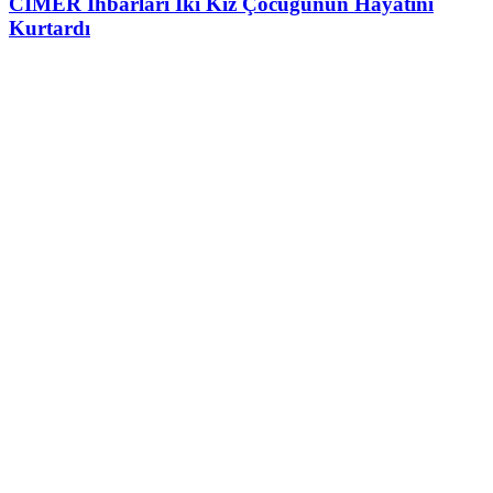
CİMER İhbarları İki Kız Çocuğunun Hayatını
Kurtardı