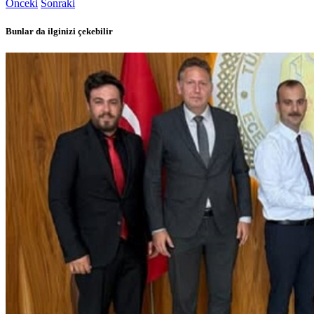
Önceki
Sonraki
Bunlar da ilginizi çekebilir