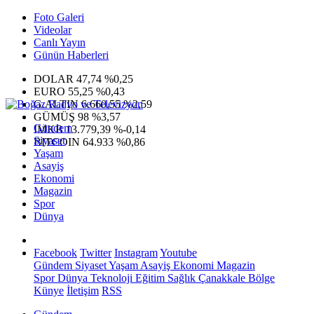
Foto Galeri
Videolar
Canlı Yayın
Günün Haberleri
DOLAR
47,74
%0,25
EURO
55,25
%0,43
G.ALTIN
6.660,55
%2,59
GÜMÜŞ
98
%3,57
Gündem
IMKB
13.779,39
%-0,14
Siyaset
BITCOIN
64.933
%0,86
Yaşam
Asayiş
Ekonomi
Magazin
Spor
Dünya
Facebook
Twitter
Instagram
Youtube
Gündem
Siyaset
Yaşam
Asayiş
Ekonomi
Magazin
Spor
Dünya
Teknoloji
Eğitim
Sağlık
Çanakkale Bölge
Künye
İletişim
RSS