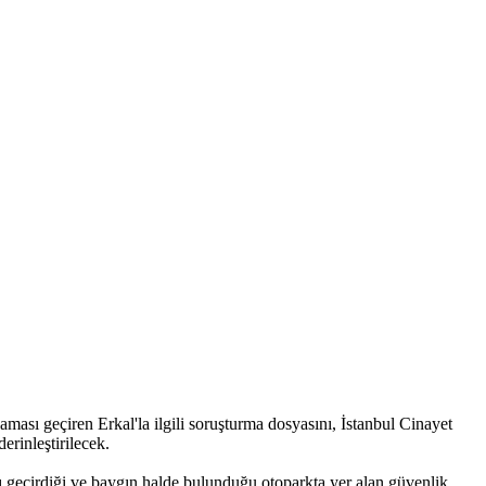
ası geçiren Erkal'la ilgili soruşturma dosyasını, İstanbul Cinayet
erinleştirilecek.
 geçirdiği ve baygın halde bulunduğu otoparkta yer alan güvenlik