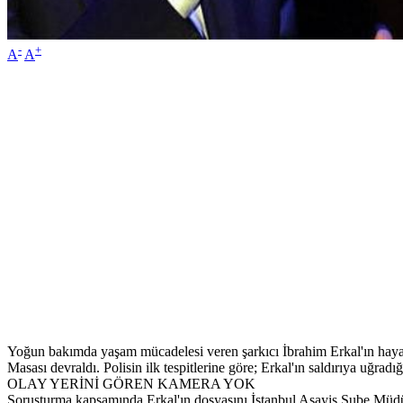
-
+
A
A
Yoğun bakımda yaşam mücadelesi veren şarkıcı İbrahim Erkal'ın hayati 
Masası devraldı. Polisin ilk tespitlerine göre; Erkal'ın saldırıya uğrad
OLAY YERİNİ GÖREN KAMERA YOK
Soruşturma kapsamında Erkal'ın dosyasını İstanbul Asayiş Şube Müdür