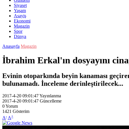
Gündem
Siyaset
Yaşam
Asayiş
Ekonomi
Magazin
Spor
Dünya
Anasayfa
Magazin
İbrahim Erkal'ın dosyayını cina
Evinin otoparkında beyin kanaması geçiren
bulunamadı. İnceleme derinleştirilecek...
2017-4-20 09:01:47
Yayınlanma
2017-4-20 09:01:47
Güncelleme
0
Yorum
1421
Gösterim
-
+
A
A