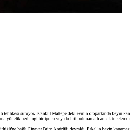
tehlikesi sürüyor. İstanbul Maltepe'deki evinin otoparkında beyin kanam
ığına yönelik herhangi bir ipucu veya belirti bulunamadı ancak inceleme d
lüğü'ne bağlı Cinayet Büro Amirliği devraldı. Erkal'ın beyin kanaması