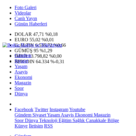
Foto Galeri
Videolar
Canlı Yayın
Günün Haberleri
DOLAR
47,71
%0,18
EURO
55,02
%0,01
G.ALTIN
6.535,72
%0,66
GÜMÜŞ
95
%1,29
Gündem
IMKB
13.798,82
%0,00
Siyaset
BITCOIN
64.334
%-0,31
Yaşam
Asayiş
Ekonomi
Magazin
Spor
Dünya
Facebook
Twitter
Instagram
Youtube
Gündem
Siyaset
Yaşam
Asayiş
Ekonomi
Magazin
Spor
Dünya
Teknoloji
Eğitim
Sağlık
Çanakkale Bölge
Künye
İletişim
RSS