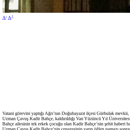
-
+
A
A
Vatani görevini yaptığı Ağrı’nın Doğubayazıt ilçesi Gürbulak mevkii, 
Uzman Çavuş Kadir Bahçe, kaldırıldığı Van Yüzüncü Yıl Üniversites
Bahçe ailesinin tek erkek çocuğu olan Kadir Bahçe’nin şehit haberi bab
Uzman Çavuş Kadir Bahçe’nin cenazesinin yarın öğlen namazı sonrası 