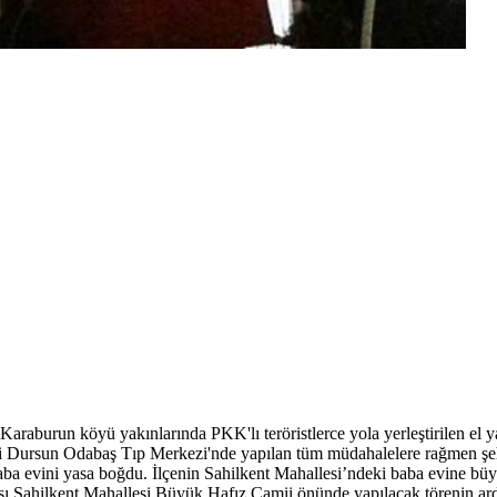
Karaburun köyü yakınlarında PKK'lı teröristlerce yola yerleştirilen el 
i Dursun Odabaş Tıp Merkezi'nde yapılan tüm müdahalelere rağmen şe
a evini yasa boğdu. İlçenin Sahilkent Mahallesi’ndeki baba evine büyük bi
Sahilkent Mahallesi Büyük Hafız Camii önünde yapılacak törenin ardınd