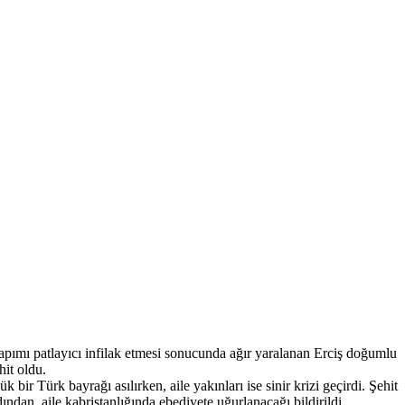
yapımı patlayıcı infilak etmesi sonucunda ağır yaralanan Erciş doğumlu
hit oldu.
r Türk bayrağı asılırken, aile yakınları ise sinir krizi geçirdi. Şehit
an, aile kabristanlığında ebediyete uğurlanacağı bildirildi.