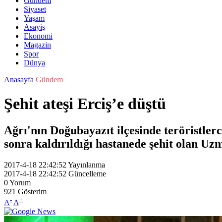
Gündem
Siyaset
Yaşam
Asayiş
Ekonomi
Magazin
Spor
Dünya
Anasayfa
Gündem
Şehit ateşi Erciş’e düştü
Ağrı'nın Doğubayazıt ilçesinde teröristler
sonra kaldırıldığı hastanede şehit olan Uz
2017-4-18 22:42:52
Yayınlanma
2017-4-18 22:42:52
Güncelleme
0
Yorum
921
Gösterim
-
+
A
A