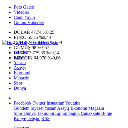
Foto Galeri
Videolar
Canlı Yayın
Günün Haberleri
DOLAR
47,74
%0,25
EURO
55,25
%0,43
G.ALTIN
6.660,55
%2,59
GÜMÜŞ
98
%3,57
Gündem
IMKB
13.779,39
%-0,14
Siyaset
BITCOIN
64.970
%-0,06
Yaşam
Asayiş
Ekonomi
Magazin
Spor
Dünya
Facebook
Twitter
Instagram
Youtube
Gündem
Siyaset
Yaşam
Asayiş
Ekonomi
Magazin
Spor
Dünya
Teknoloji
Eğitim
Sağlık
Çanakkale Bölge
Künye
İletişim
RSS