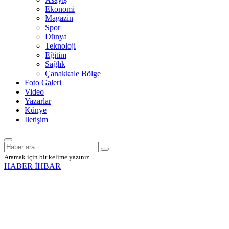
Ekonomi
Magazin
Spor
Dünya
Teknoloji
Eğitim
Sağlık
Çanakkale Bölge
Foto Galeri
Video
Yazarlar
Künye
İletişim
Aramak için bir kelime yazınız.
HABER İHBAR