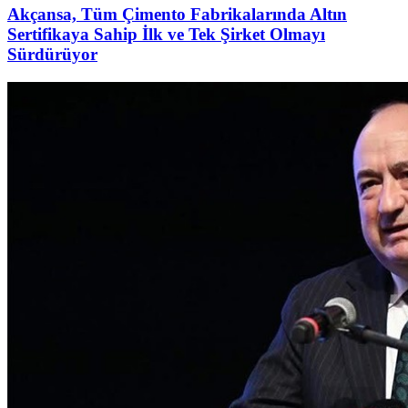
Akçansa, Tüm Çimento Fabrikalarında Altın
Sertifikaya Sahip İlk ve Tek Şirket Olmayı
Sürdürüyor