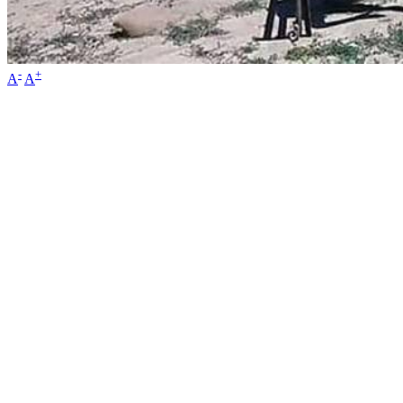
-
+
A
A