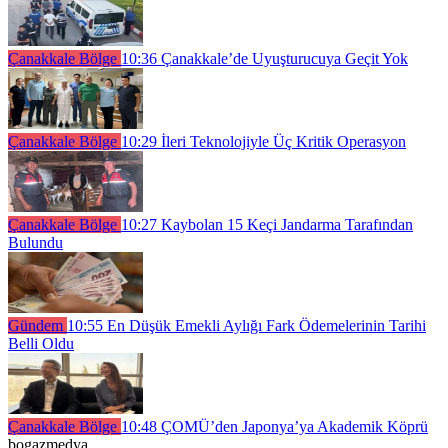
Çanakkale Bölge
10:36
Çanakkale’de Uyuşturucuya Geçit Yok
Çanakkale Bölge
10:29
İleri Teknolojiyle Üç Kritik Operasyon
Çanakkale Bölge
10:27
Kaybolan 15 Keçi Jandarma Tarafından
Bulundu
Gündem
10:55
En Düşük Emekli Aylığı Fark Ödemelerinin Tarihi
Belli Oldu
Çanakkale Bölge
10:48
ÇOMÜ’den Japonya’ya Akademik Köprü
bogazmedya