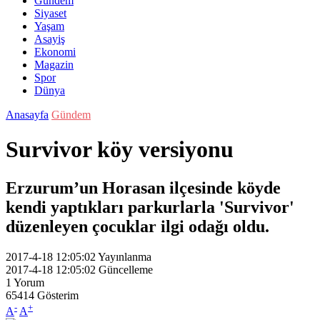
Gündem
Siyaset
Yaşam
Asayiş
Ekonomi
Magazin
Spor
Dünya
Anasayfa
Gündem
Survivor köy versiyonu
Erzurum’un Horasan ilçesinde köyde
kendi yaptıkları parkurlarla 'Survivor'
düzenleyen çocuklar ilgi odağı oldu.
2017-4-18 12:05:02
Yayınlanma
2017-4-18 12:05:02
Güncelleme
1
Yorum
65414
Gösterim
-
+
A
A