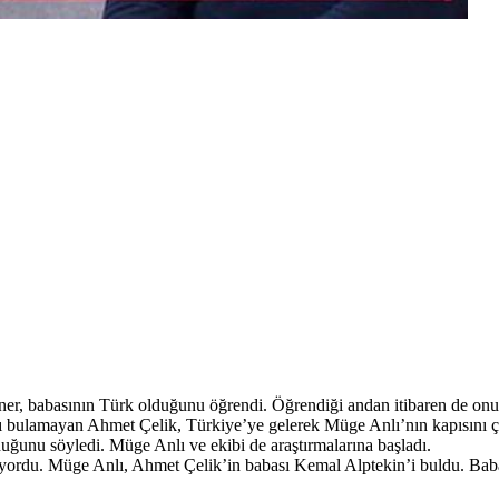
ner, babasının Türk olduğunu öğrendi. Öğrendiği andan itibaren de on
nı bulamayan Ahmet Çelik, Türkiye’ye gelerek Müge Anlı’nın kapısını ç
ğunu söyledi. Müge Anlı ve ekibi de araştırmalarına başladı.
rdu. Müge Anlı, Ahmet Çelik’in babası Kemal Alptekin’i buldu. Baba oğl