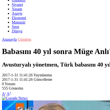
Gündem
Siyaset
Yaşam
Asayiş
Ekonomi
Magazin
Spor
Dünya
Anasayfa
Gündem
Babasını 40 yıl sonra Müge Anl
Avusturyalı yönetmen, Türk babasını 40 yı
2017-1-31 11:41:26
Yayınlanma
2017-1-31 11:41:26
Güncelleme
0
Yorum
555
Gösterim
-
+
A
A