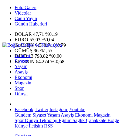
Foto Galeri
Videolar
Canlı Yayın
Günün Haberleri
DOLAR
47,71
%0,19
EURO
55,03
%0,04
G.ALTIN
6.543,71
%0,79
GÜMÜŞ
96
%1,55
Gündem
IMKB
13.798,82
%0,00
Siyaset
BITCOIN
64.274
%-0,68
Yaşam
Asayiş
Ekonomi
Magazin
Spor
Dünya
Facebook
Twitter
Instagram
Youtube
Gündem
Siyaset
Yaşam
Asayiş
Ekonomi
Magazin
Spor
Dünya
Teknoloji
Eğitim
Sağlık
Çanakkale Bölge
Künye
İletişim
RSS