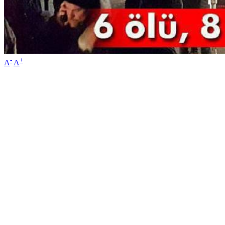
-
+
A
A