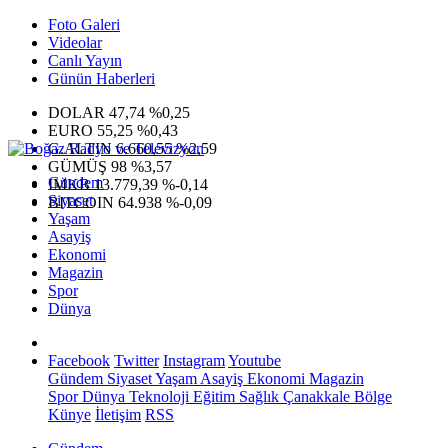
Foto Galeri
Videolar
Canlı Yayın
Günün Haberleri
DOLAR
47,74
%0,25
EURO
55,25
%0,43
G.ALTIN
6.660,55
%2,59
GÜMÜŞ
98
%3,57
Gündem
IMKB
13.779,39
%-0,14
Siyaset
BITCOIN
64.938
%-0,09
Yaşam
Asayiş
Ekonomi
Magazin
Spor
Dünya
Facebook
Twitter
Instagram
Youtube
Gündem
Siyaset
Yaşam
Asayiş
Ekonomi
Magazin
Spor
Dünya
Teknoloji
Eğitim
Sağlık
Çanakkale Bölge
Künye
İletişim
RSS