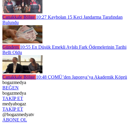
Çanakkale Bölge
10:27
Kaybolan 15 Keçi Jandarma Tarafından
Bulundu
Gündem
10:55
En Düşük Emekli Aylığı Fark Ödemelerinin Tarihi
Belli Oldu
Çanakkale Bölge
10:48
ÇOMÜ’den Japonya’ya Akademik Köprü
bogazmedya
BEĞEN
bogazmedya
TAKİP ET
medyabogaz
TAKİP ET
@bogazmedyatv
ABONE OL