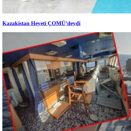
Kazakistan Heyeti ÇOMÜ’deydi