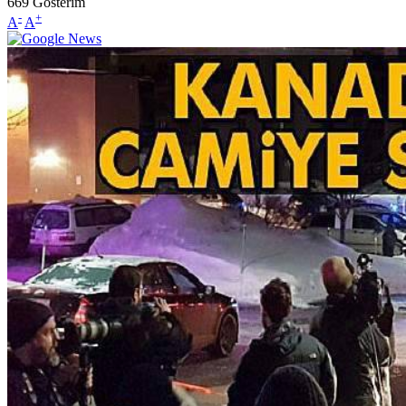
669
Gösterim
-
+
A
A