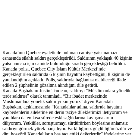
Kanada’nın Quebec eyaletinde bulunan camiye yatsı namazı
esnasında silahlı saldırı gerçekleştirildi. Saldırının yaklaşık 40 kişinin
yatsı namazı için camide bulunduğu sırada gerçekleştiği belirtildi.
Kanada polisi, Quebec City İslam Kültür Merkezi’nde
gerçekleştirilen saldırıda 6 kişinin hayatını kaybettiğini, 8 kişinin de
yaralandığını açıkladı. Polis, saldırıyla bağlantısı olabileceği ifade
edilen 2 şüphelinin gözaltına alındığını dile getirdi.
Kanada Başbakanı Justin Trudeau, saldırıyı “Müslümanlara yönelik
terör saldırısı” olarak tanımladı. “Bir ibadet merkezinde
Müslümanlara yönelik saldırıyı kınıyoruz” diyen Kanadalı
Başbakan, açıklamasında “Kanadalılar adına, saldırıda hayatını
kaybedenlerin ailelerine en derin taziye dileklerimizi iletiyorum ve
yaralılara da en kısa sürede eski sağlıklarına kavuşmalarını
diliyorum. Yetkililer, soruşturmayı sürdürürken böylesine anlamsız
saldırıyı görmek yürek parçalıyor. Farklılığımız güçlülüğümüzdür ve
dini hoşgörü Kanadalıların baş tacı ettiği değerlerdir” ifadelerine yer