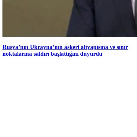
Rusya’nın Ukrayna’nın askeri altyapısına ve sınır
noktalarına saldırı başlattığını duyurdu