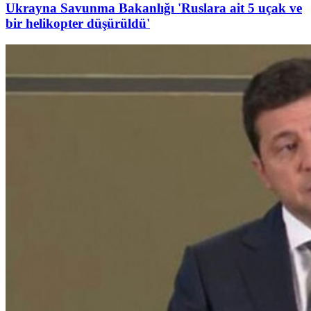
Ukrayna Savunma Bakanlığı 'Ruslara ait 5 uçak ve
bir helikopter düşürüldü'